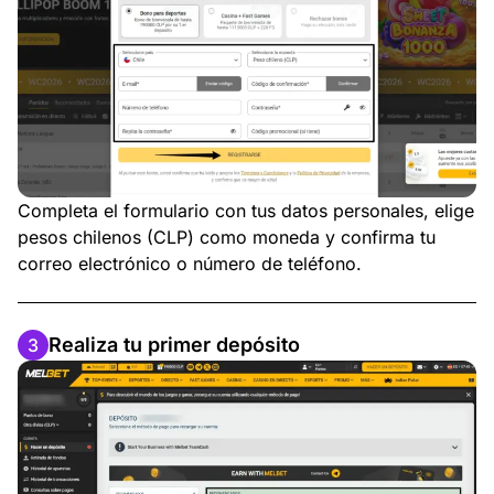
Completa el formulario con tus datos personales, elige
pesos chilenos (CLP) como moneda y confirma tu
correo electrónico o número de teléfono.
Realiza tu primer depósito
3