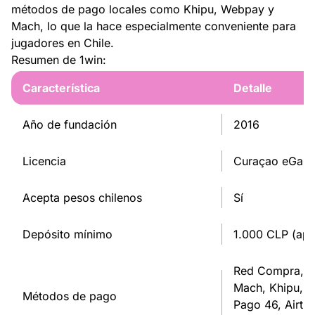
métodos de pago locales como Khipu, Webpay y
Mach, lo que la hace especialmente conveniente para
jugadores en Chile.
Resumen de 1win:
Característica
Detalle
Año de fundación
2016
Licencia
Curaçao eGam
Acepta pesos chilenos
Sí
Depósito mínimo
1.000 CLP (apr
Red Compra, Vi
Mach, Khipu, W
Métodos de pago
Pago 46, Airtm,