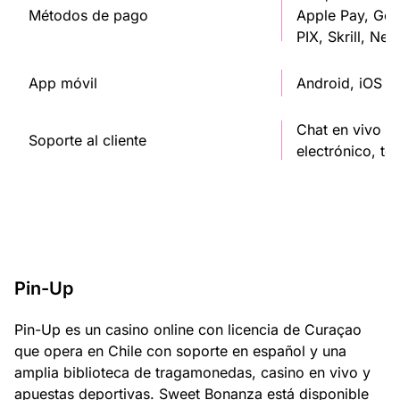
Métodos de pago
Apple Pay, Goo
PIX, Skrill, Net
App móvil
Android, iOS
Chat en vivo 24
Soporte al cliente
electrónico, te
Pin-Up
Pin-Up es un casino online con licencia de Curaçao
que opera en Chile con soporte en español y una
amplia biblioteca de tragamonedas, casino en vivo y
apuestas deportivas. Sweet Bonanza está disponible