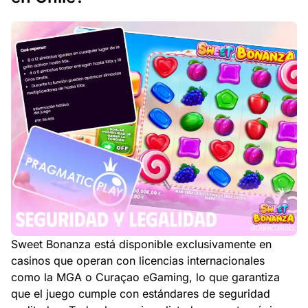
Sweet Bonanza está disponible exclusivamente en
casinos que operan con licencias internacionales
como la MGA o Curaçao eGaming, lo que garantiza
que el juego cumple con estándares de seguridad