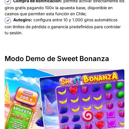
Compra de bonificación:
permite activar directamente los
giros gratis pagando 100x la apuesta base, disponible en
casinos que permiten esta función en Chile;
Autogiro:
configura entre 10 y 1.000 giros automáticos
con límites de pérdida o ganancia predefinidos para controlar
tu sesión.
Modo Demo de Sweet Bonanza