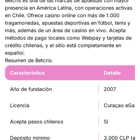
Betcris es una de las marcas de apuestas con mayor
presencia en América Latina, con operaciones activas
en Chile. Ofrece casino online con más de 1.000
tragamonedas, apuestas deportivas en fútbol, tenis y
más, además de un área de casino en vivo. Acepta
métodos de pago locales como Webpay y tarjetas de
crédito chilenas, y el sitio está completamente en
español.
Resumen de Betcris:
Característica
Detalle
Año de fundación
2007
Licencia
Curaçao eGam
Acepta pesos chilenos
Sí
Depósito mínimo
3.000 CLP (apr