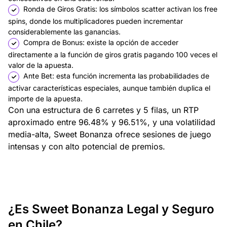
Ronda de Giros Gratis: los símbolos scatter activan los free
spins, donde los multiplicadores pueden incrementar
considerablemente las ganancias.
Compra de Bonus: existe la opción de acceder
directamente a la función de giros gratis pagando 100 veces el
valor de la apuesta.
Ante Bet: esta función incrementa las probabilidades de
activar características especiales, aunque también duplica el
importe de la apuesta.
Con una estructura de 6 carretes y 5 filas, un RTP
aproximado entre 96.48% y 96.51%, y una volatilidad
media-alta, Sweet Bonanza ofrece sesiones de juego
intensas y con alto potencial de premios.
¿Es Sweet Bonanza Legal y Seguro
en Chile?