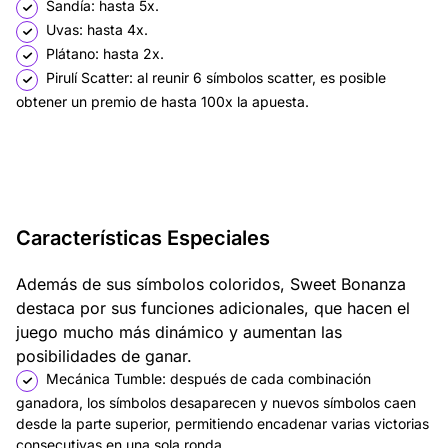
Sandía: hasta 5x.
Uvas: hasta 4x.
Plátano: hasta 2x.
Pirulí Scatter: al reunir 6 símbolos scatter, es posible
obtener un premio de hasta 100x la apuesta.
Características Especiales
Además de sus símbolos coloridos, Sweet Bonanza
destaca por sus funciones adicionales, que hacen el
juego mucho más dinámico y aumentan las
posibilidades de ganar.
Mecánica Tumble: después de cada combinación
ganadora, los símbolos desaparecen y nuevos símbolos caen
desde la parte superior, permitiendo encadenar varias victorias
consecutivas en una sola ronda.