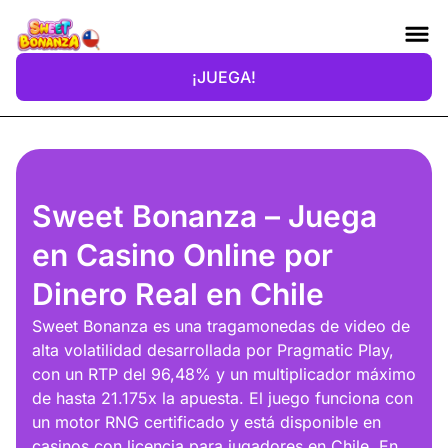
¡JUEGA!
Sweet Bonanza – Juega
en Casino Online por
Dinero Real en Chile
Sweet Bonanza es una tragamonedas de video de
alta volatilidad desarrollada por Pragmatic Play,
con un RTP del 96,48% y un multiplicador máximo
de hasta 21.175x la apuesta. El juego funciona con
un motor RNG certificado y está disponible en
casinos con licencia para jugadores en Chile. En