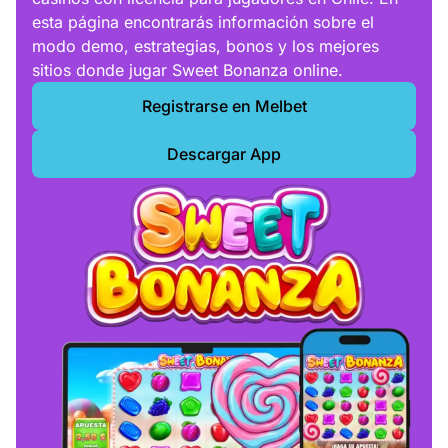
esta página encontrarás información sobre el
modo demo, estrategias, bonos y los mejores
sitios donde jugar Sweet Bonanza online.
Registrarse en Melbet
Descargar App