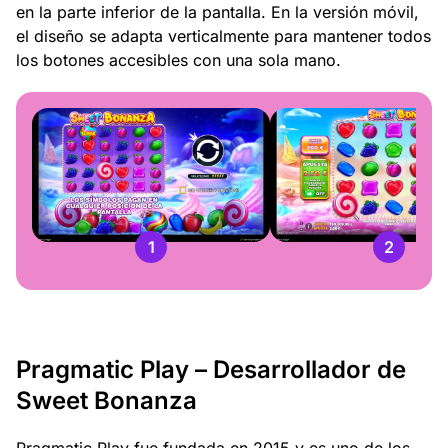
en la parte inferior de la pantalla. En la versión móvil,
el diseño se adapta verticalmente para mantener todos
los botones accesibles con una sola mano.
Pragmatic Play – Desarrollador de
Sweet Bonanza
Pragmatic Play fue fundada en 2015 y es uno de los