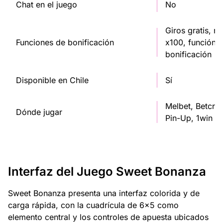
Chat en el juego
No
Giros gratis, m
Funciones de bonificación
x100, función 
bonificación
Disponible en Chile
Sí
Melbet, Betcris
Dónde jugar
Pin-Up, 1win
Interfaz del Juego Sweet Bonanza
Sweet Bonanza presenta una interfaz colorida y de
carga rápida, con la cuadrícula de 6×5 como
elemento central y los controles de apuesta ubicados