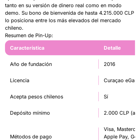
tanto en su versión de dinero real como en modo
demo. Su bono de bienvenida de hasta 4.215.000 CLP
lo posiciona entre los más elevados del mercado
chileno.
Resumen de Pin-Up:
Característica
Detalle
Año de fundación
2016
Licencia
Curaçao eGam
Acepta pesos chilenos
Sí
Depósito mínimo
2.000 CLP (apr
Visa, Masterca
Métodos de pago
Apple Pay, Goo