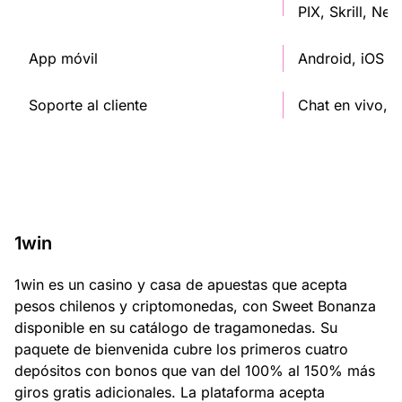
PIX, Skrill, Net
App móvil
Android, iOS
Soporte al cliente
Chat en vivo, c
1win
1win es un casino y casa de apuestas que acepta
pesos chilenos y criptomonedas, con Sweet Bonanza
disponible en su catálogo de tragamonedas. Su
paquete de bienvenida cubre los primeros cuatro
depósitos con bonos que van del 100% al 150% más
giros gratis adicionales. La plataforma acepta