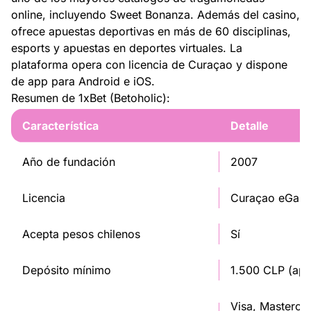
online, incluyendo Sweet Bonanza. Además del casino,
ofrece apuestas deportivas en más de 60 disciplinas,
esports y apuestas en deportes virtuales. La
plataforma opera con licencia de Curaçao y dispone
de app para Android e iOS.
Resumen de 1xBet (Betoholic):
Característica
Detalle
Año de fundación
2007
Licencia
Curaçao eGam
Acepta pesos chilenos
Sí
Depósito mínimo
1.500 CLP (apr
Visa, Masterca